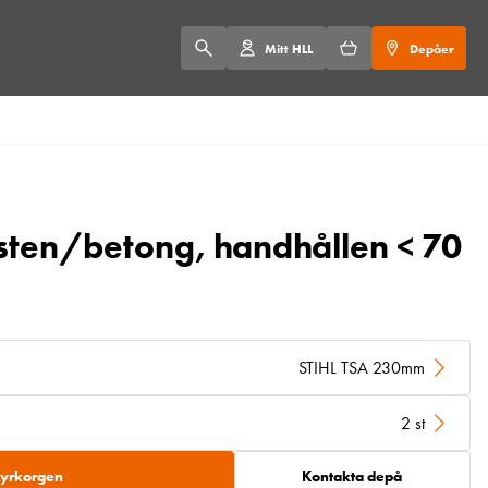
Mitt HLL
Depåer
sten/betong, handhållen < 70
STIHL TSA 230mm
2 st
 hyrkorgen
Kontakta depå