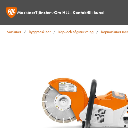
Maskiner
Tjänster
Om HLL
Kontakt
Bli kund
Maskiner
Byggmaskiner
Kap- och sågutrustning
Kapmaskiner med
/
/
/