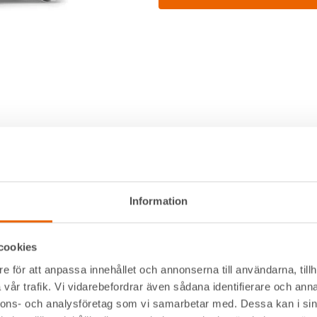
Dokument
Information
550 mm
Husqvarna K535i.pdf
Instruktio
3,9 kg
Stihl TSA 230.pdf
Instruktion
cookies
114 dBA
e för att anpassa innehållet och annonserna till användarna, tillh
Filmer
vår trafik. Vi vidarebefordrar även sådana identifierare och anna
230 mm
nnons- och analysföretag som vi samarbetar med. Dessa kan i sin
Inga filmer tillgängliga