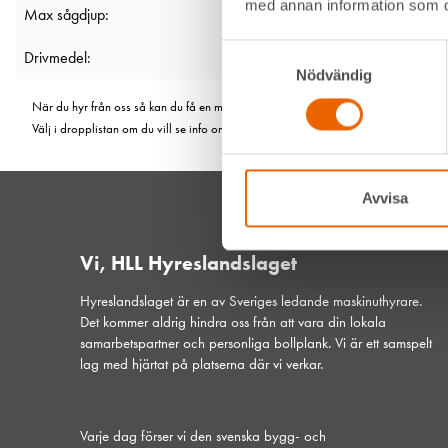
med annan information som du 
Max sågdjup:
Samtyckesval
Drivmedel:
Nödvändig
När du hyr från oss så kan du få en maskin från olika fabrikat. Men de är såklart li
Välj i dropplistan om du vill se info om en viss modell.
Avvisa
Vi, HLL Hyreslandslaget
Hyreslandslaget är en av Sveriges ledande maskinuthyrare.
Det kommer aldrig hindra oss från att vara din lokala
samarbetspartner och personliga bollplank. Vi är ett samspelt
lag med hjärtat på platserna där vi verkar.
Varje dag förser vi den svenska bygg- och