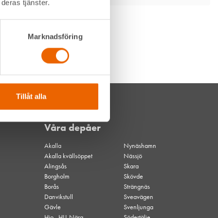
deras tjänster.
Marknadsföring
Tillåt alla
Våra depåer
Akalla
Nynäshamn
Akalla kvällsöppet
Nässjö
Alingsås
Skara
Borgholm
Skövde
Borås
Strängnäs
Danvikstull
Sveavägen
Gävle
Svenljunga
Hjo - HLL Nära
Södertälje