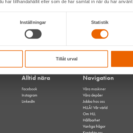
har tillhandahållit eller som de har samlat in när du har använt 
70 mm
Batteri
Inställningar
Statistik
kvärdiga när det gäller specifikationer.
Tillåt urval
Alltid nära
Navigation
Facebook
Våra maskiner
Instagram
Våra depåer
LinkedIn
Jobba hos oss
HLLÅ! Vår värld
Om HLL
Hållbarhet
Vanliga frågor
Kontakta oss