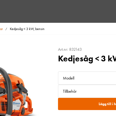
ar
Kedjesåg < 3 kW, bensin
/
Art.nr: 832143
Kedjesåg < 3 k
Modell
Tillbehör
Lägg till i