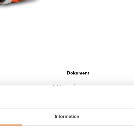
Dokument
5,3 kg
Husqvarna 372 XPG.pdf
Instruk
3 kW
Husqvarna 550 XPG.pdf
Instru
117 dBA
Information
Filmer
Aspen 2-takt
Inga filmer tillgängliga