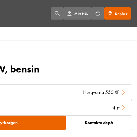
Mitt HLL
Depåer
W, bensin
Husqvarna 550 XP
4 st
 hyrkorgen
Kontakta depå