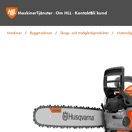
Maskiner
Tjänster
Om HLL
Kontakt
Bli kund
Maskiner
Byggmaskiner
Skogs- och trädgårdsprodukter
Motorsåg
/
/
/