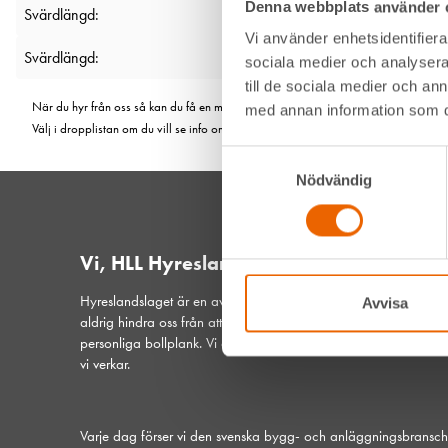
Denna webbplats använder 
Svärdlängd:
Vi använder enhetsidentifierar
Svärdlängd:
sociala medier och analysera 
till de sociala medier och a
När du hyr från oss så kan du få en maskin från olika fabrikat. Men de är såklart li
med annan information som du 
Välj i dropplistan om du vill se info om en viss modell.
Samtyckesval
Nödvändig
Vi, HLL Hyreslandslaget
Hyreslandslaget är en av Sveriges ledande maskinuthyrare. De
Avvisa
aldrig hindra oss från att vara din lokala samarbetspartner och
personliga bollplank. Vi är ett samspelt lag med hjärtat på plat
vi verkar.
Varje dag förser vi den svenska bygg- och anläggningsbransc