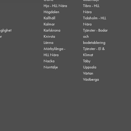
Hjo - HLL Nära
Tibro - HLL
Högdalen
Nära
Kallhäll
Tidaholm - HLL
Kalmar
Nära
nglighet
Karlskrona
Tjänster - Bodar
or
Knivsta
och
Länna
bodetablering
Mörbylånga -
Tjänster - El &
HLL Nära
Klimat
Nacka
Täby
Norrtälje
Uppsala
Värtan
Västberga