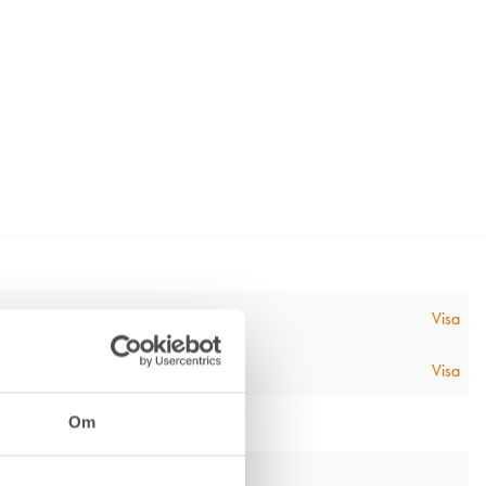
tion
Visa
ktion
Visa
Om