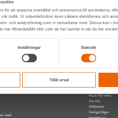
cookies
330 mm
e för att anpassa innehållet och annonserna till användarna, tillh
13 "
vår trafik. Vi vidarebefordrar även sådana identifierare och anna
nnons- och analysföretag som vi samarbetar med. Dessa kan i sin
kvärdiga när det gäller specifikationer.
har tillhandahållit eller som de har samlat in när du har använt 
Inställningar
Statistik
Alltid nära
Navigation
Facebook
Våra maskiner
t kommer
Tillåt urval
Instagram
Våra depåer
LinkedIn
Jobba hos oss
serna där
HLLÅ! Vår värld
Om HLL
Hållbarhet
Vanliga frågor
hen med
Kontakta oss