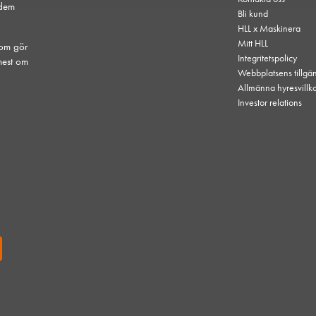
 dem
Bli kund
HLL x Maskinera
Mitt HLL
som gör
Integritetspolicy
mest om
Webbplatsens tillgä
Allmänna hyresvillk
Investor relations