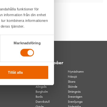
andahålla funktioner för
n information från din enhet
 tur kombinera informationen
deras tjänster.
Marknadsföring
Våra depåer
Akalla
Nynäshamn
Tillåt alla
Akalla
Nässjö
kvällsöppet
Skara
Alingsås
Skövde
Borgholm
Strängnäs
Borås
Sveavägen
Danvikstull
Svenljunga
Gävle
Södertälje