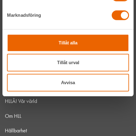
Instagram
Marknadsföring
LinkedIn
Navigation
Tillåt alla
Våra maskiner
Tillåt urval
Våra depåer
Avvisa
Jobba hos oss
HLLÅ! Vår värld
Om HLL
Hållbarhet