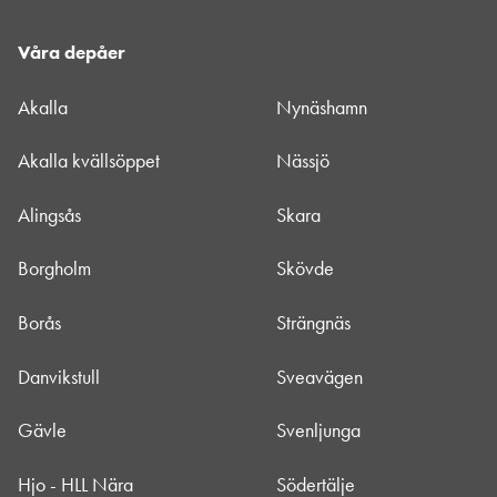
Våra depåer
Akalla
Nynäshamn
Akalla kvällsöppet
Nässjö
Alingsås
Skara
Borgholm
Skövde
Borås
Strängnäs
Danvikstull
Sveavägen
Gävle
Svenljunga
Hjo - HLL Nära
Södertälje