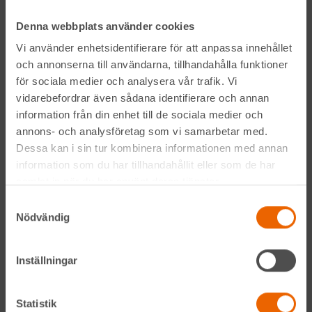
Kontakta din närmaste depå
Denna webbplats använder cookies
Vi använder enhetsidentifierare för att anpassa innehållet
Prenumerera på vårt nyhetsbrev
och annonserna till användarna, tillhandahålla funktioner
för sociala medier och analysera vår trafik. Vi
vidarebefordrar även sådana identifierare och annan
information från din enhet till de sociala medier och
annons- och analysföretag som vi samarbetar med.
Dessa kan i sin tur kombinera informationen med annan
information som du har tillhandahållit eller som de har
samlat in när du har använt deras tjänster.
Genom att anmäla mig till nyhetsbrevet godkänner jag
Samtyckesval
Hyreslandslagets
integritetspolicy
.
Nödvändig
Alltid nära
Inställningar
Facebook
Statistik