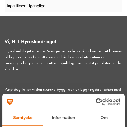
Inga filmer tillgängliga
Vi, HLL Hyreslandslaget
Hyreslandslaget är en av Sveriges ledande maskinuthyrare. Det kommer
aldrig hindra oss från att vara din lokala samarbetspartner och
personliga bollplank. Vi är ett samspelt lag med hjärtat på platserna där
vi verkar.
Varje dag förser vi den svenska bygg- och anläggningsbranschen med
maskiner
,
liftar
,
bodar och vagnar
– alltid med möjlighet att få dem
utkörda till den plats där du behöver dem.
Vi gör det med service utöver det vanliga och problemlösning som gör
skillnad. Hos oss handlar mycket om maskiner, men alltid allra mest om
Samtycke
Information
Om
människor och relationer. Välkommen in till din närmsta depå!