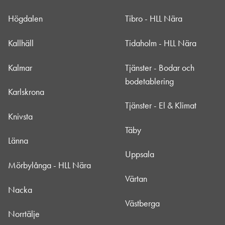
Högdalen
Tibro - HLL Nära
Kallhäll
Tidaholm - HLL Nära
Kalmar
Tjänster - Bodar och
bodetablering
Karlskrona
Tjänster - El & Klimat
Knivsta
Täby
Länna
Uppsala
Mörbylånga - HLL Nära
Värtan
Nacka
Västberga
Norrtälje