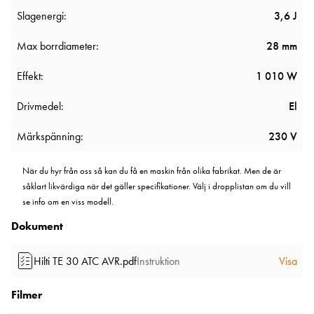
Slagenergi:
3,6 J
Max borrdiameter:
28 mm
Effekt:
1 010 W
Drivmedel:
El
Märkspänning:
230 V
När du hyr från oss så kan du få en maskin från olika fabrikat. Men de är
såklart likvärdiga när det gäller specifikationer. Välj i dropplistan om du vill
se info om en viss modell.
Dokument
Hilti TE 30 ATC AVR.pdf
Instruktion
Visa
Filmer