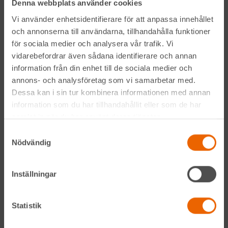
Denna webbplats använder cookies
Prenumerera på vårt nyhetsbrev
Vi använder enhetsidentifierare för att anpassa innehållet
och annonserna till användarna, tillhandahålla funktioner
för sociala medier och analysera vår trafik. Vi
vidarebefordrar även sådana identifierare och annan
information från din enhet till de sociala medier och
annons- och analysföretag som vi samarbetar med.
Dessa kan i sin tur kombinera informationen med annan
information som du har tillhandahållit eller som de har
Genom att anmäla mig till nyhetsbrevet godkänner jag
samlat in när du har använt deras tjänster.
Hyreslandslagets
integritetspolicy
.
Samtyckesval
Nödvändig
Alltid nära
Inställningar
Facebook
Instagram
Statistik
LinkedIn