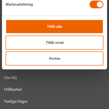
Marknadsföring
Navigation
Tillåt alla
Våra maskiner
Våra depåer
Tillåt urval
Jobba hos oss
Avvisa
HLLÅ! Vår värld
Om HLL
Hållbarhet
Vanliga frågor