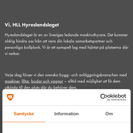
Vi, HLL Hyreslandslaget
Hyreslandslaget är en av Sveriges ledande maskinuthyrare. Det kommer
aldrig hindra oss från att vara din lokala samarbetspartner och
personliga bollplank. Vi är ett samspelt lag med hjärtat på platserna där
vi verkar.
Varje dag förser vi den svenska bygg- och anläggningsbranschen med
maskiner
,
liftar
,
bodar och vagnar
– alltid med möjlighet att få dem
utkörda till den plats där du behöver dem.
Vi gör det med service utöver det vanliga och problemlösning som gör
skillnad. Hos oss handlar mycket om maskiner, men alltid allra mest om
människor och relationer. Välkommen in till din närmsta depå!
Samtycke
Information
Om
Kontakta din närmaste depå