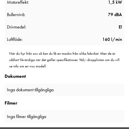
Motoreffekt:
1,5 kW
Bullernivå:
79 dBA
Drivmedel:
El
Luftflöde:
160 l/min
När du hyr från oss så kan du få en maskin från olika fabrikat. Men de är
såklart likvärdiga när det gäller specifikationer. Välj i dropplistan om du vill
se info om en viss modell.
Dokument
Inga dokument tillgängliga
Filmer
Inga filmer tillgängliga