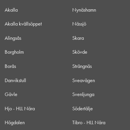
Akalla
Nynäshamn
Akalla kvällsöppet
Nässjö
Alingsås
Skara
Borgholm
Skövde
Borås
Strängnäs
Danvikstull
Sveavägen
Gävle
Svenljunga
Hjo - HLL Nära
Södertälje
Högdalen
Tibro - HLL Nära