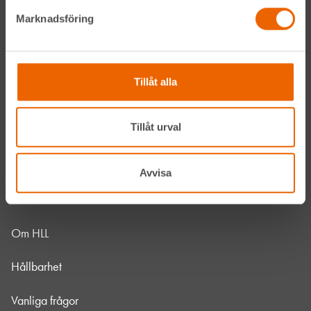
LinkedIn
Marknadsföring
Navigation
Tillåt alla
Våra maskiner
Tillåt urval
Våra depåer
Jobba hos oss
Avvisa
HLLÅ! Vår värld
Om HLL
Hållbarhet
Vanliga frågor