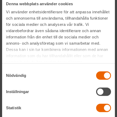
Denna webbplats använder cookies
Prenumerera på vårt nyhetsbrev
Vi använder enhetsidentifierare för att anpassa innehållet
och annonserna till användarna, tillhandahålla funktioner
för sociala medier och analysera vår trafik. Vi
vidarebefordrar även sådana identifierare och annan
information från din enhet till de sociala medier och
annons- och analysföretag som vi samarbetar med.
Dessa kan i sin tur kombinera informationen med annan
information som du har tillhandahållit eller som de har
Genom att anmäla mig till nyhetsbrevet godkänner jag
samlat in när du har använt deras tjänster.
Hyreslandslagets
integritetspolicy
.
Samtyckesval
Nödvändig
Alltid nära
Inställningar
Facebook
Statistik
Instagram