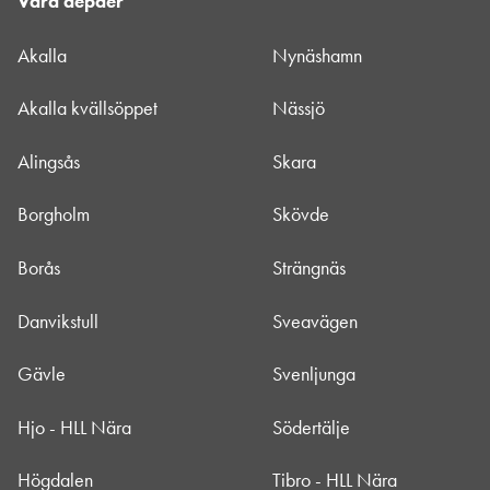
Våra depåer
Akalla
Nynäshamn
Akalla kvällsöppet
Nässjö
Alingsås
Skara
Borgholm
Skövde
Borås
Strängnäs
Danvikstull
Sveavägen
Gävle
Svenljunga
Hjo - HLL Nära
Södertälje
Högdalen
Tibro - HLL Nära