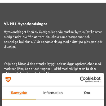
Vi, HLL Hyreslandslaget
Hyreslandslaget är en av Sveriges ledande maskinuthyrare. Det kommer
aldrig hindra oss från att vara din lokala samarbetspartner och
personliga bollplank. Vi är ett samspelt lag med hjärtat på platserna där
vi verkar.
Varje dag förser vi den svenska bygg- och anläggningsbranschen med
maskiner
,
liftar
,
bodar och vagnar
– alltid med möjlighet att få dem
utkörda till den plats där du behöver dem.
Vi gör det med service utöver det vanliga och problemlösning som gör
skillnad. Hos oss handlar mycket om maskiner, men alltid allra mest om
människor och relationer. Välkommen in till din närmsta depå!
Samtycke
Information
Om
Kontakta din närmaste depå