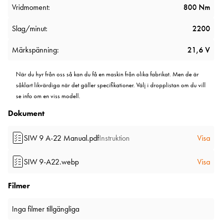
Vridmoment:
800 Nm
Slag/minut:
2200
Märkspänning:
21,6 V
När du hyr från oss så kan du få en maskin från olika fabrikat. Men de är
såklart likvärdiga när det gäller specifikationer. Välj i dropplistan om du vill
se info om en viss modell.
Dokument
SIW 9 A-22 Manual.pdf
Instruktion
Visa
SIW 9-A22.webp
Visa
Filmer
Inga filmer tillgängliga