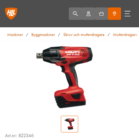
Maskiner
Byggmaskiner
Skruv och mutterdragare
Mutterdragare
/
/
/
Art.nr: 822346