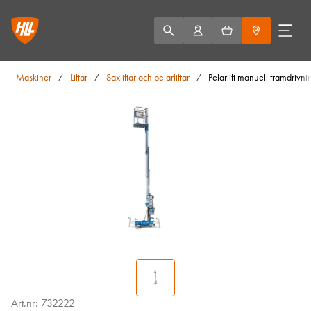
Maskiner
Liftar
Saxliftar och pelarliftar
Pelarlift manuell framdrivn
/
/
/
Art.nr: 732222