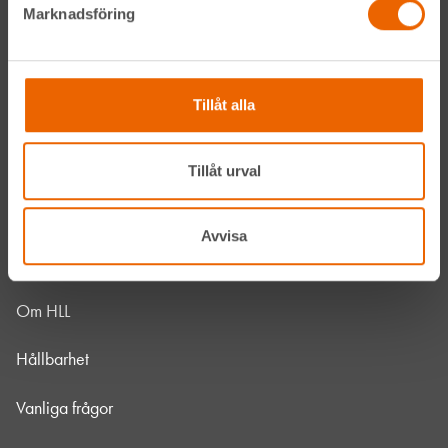
Marknadsföring
Navigation
Tillåt alla
Våra maskiner
Våra depåer
Tillåt urval
Jobba hos oss
Avvisa
HLLÅ! Vår värld
Om HLL
Hållbarhet
Vanliga frågor