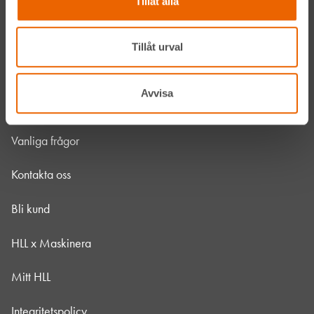
Tillåt alla
Jobba hos oss
HLLÅ! Vår värld
Tillåt urval
Om HLL
Avvisa
Hållbarhet
Vanliga frågor
Kontakta oss
Bli kund
HLL x Maskinera
Mitt HLL
Integritetspolicy