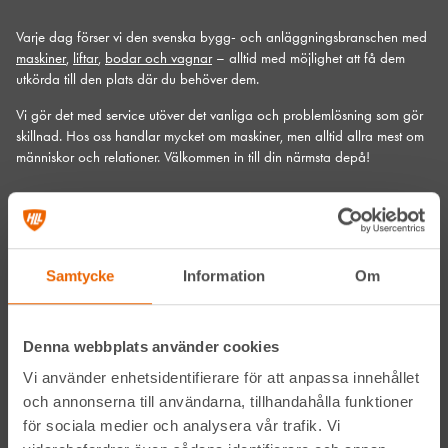
Varje dag förser vi den svenska bygg- och anläggningsbranschen med
maskiner
,
liftar
,
bodar och vagnar
– alltid med möjlighet att få dem
utkörda till den plats där du behöver dem.
Vi gör det med service utöver det vanliga och problemlösning som gör
skillnad. Hos oss handlar mycket om maskiner, men alltid allra mest om
människor och relationer. Välkommen in till din närmsta depå!
Kontakta din närmaste depå
Prenumerera på vårt nyhetsbrev
Samtycke
Information
Om
Denna webbplats använder cookies
Vi använder enhetsidentifierare för att anpassa innehållet
och annonserna till användarna, tillhandahålla funktioner
för sociala medier och analysera vår trafik. Vi