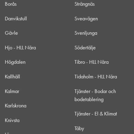
Borås
Strängnäs
Danvikstull
Sveavägen
Gävle
Svenljunga
Hjo - HLL Nära
Södertälje
Högdalen
Tibro - HLL Nära
Kallhäll
Tidaholm - HLL Nära
Kalmar
Tjänster - Bodar och
bodetablering
Karlskrona
Tjänster - El & Klimat
Knivsta
Täby