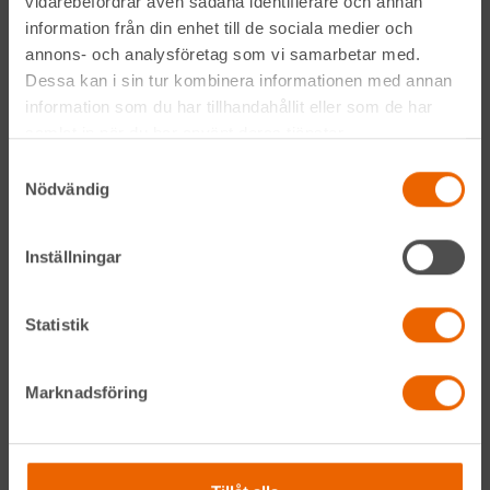
Genom att anmäla mig till nyhetsbrevet godkänner jag
vidarebefordrar även sådana identifierare och annan
Hyreslandslagets
integritetspolicy
.
information från din enhet till de sociala medier och
annons- och analysföretag som vi samarbetar med.
Dessa kan i sin tur kombinera informationen med annan
Alltid nära
information som du har tillhandahållit eller som de har
samlat in när du har använt deras tjänster.
Facebook
Samtyckesval
Nödvändig
Instagram
LinkedIn
Inställningar
Statistik
Navigation
Våra maskiner
Marknadsföring
Våra depåer