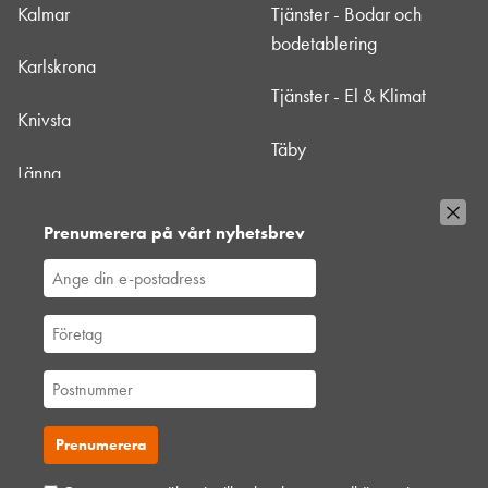
Kalmar
Tjänster - Bodar och
bodetablering
Karlskrona
Tjänster - El & Klimat
Knivsta
Täby
Länna
Uppsala
Mörbylånga - HLL Nära
Prenumerera på vårt nyhetsbrev
Värtan
Nacka
Västberga
Norrtälje