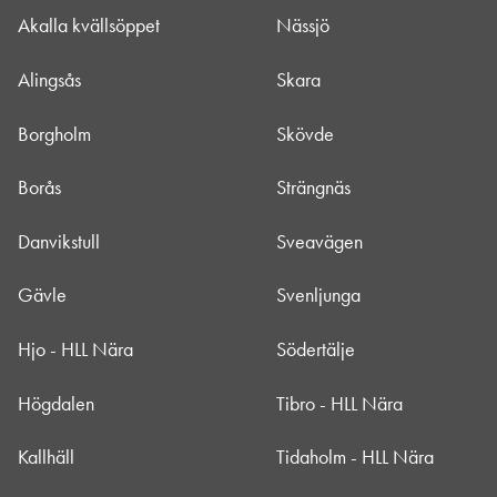
Akalla kvällsöppet
Nässjö
Alingsås
Skara
Borgholm
Skövde
Borås
Strängnäs
Danvikstull
Sveavägen
Gävle
Svenljunga
Hjo - HLL Nära
Södertälje
Högdalen
Tibro - HLL Nära
Kallhäll
Tidaholm - HLL Nära