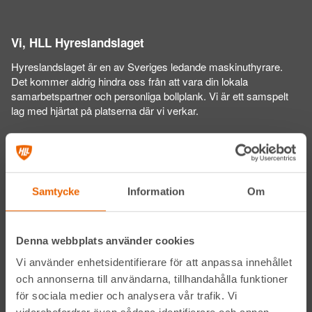
Vi, HLL Hyreslandslaget
Hyreslandslaget är en av Sveriges ledande maskinuthyrare.
Det kommer aldrig hindra oss från att vara din lokala
samarbetspartner och personliga bollplank. Vi är ett samspelt
lag med hjärtat på platserna där vi verkar.
Varje dag förser vi den svenska bygg- och
anläggningsbranschen med
maskiner
,
liftar
,
bodar och vagnar
–
alltid med möjlighet att få dem utkörda till den plats där du
Samtycke
Information
Om
behöver dem.
Vi gör det med service utöver det vanliga och problemlösning
Denna webbplats använder cookies
som gör skillnad. Hos oss handlar mycket om maskiner, men
alltid allra mest om människor och relationer. Välkommen in till
Vi använder enhetsidentifierare för att anpassa innehållet
din närmsta depå!
och annonserna till användarna, tillhandahålla funktioner
för sociala medier och analysera vår trafik. Vi
Kontakta din närmaste depå