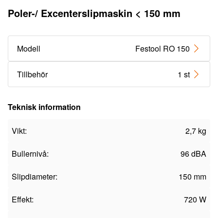
Poler-/ Excenterslipmaskin < 150 mm
Modell
Festool RO 150
Tillbehör
1 st
Teknisk information
Vikt:
2,7 kg
Bullernivå:
96 dBA
Slipdiameter:
150 mm
Effekt:
720 W