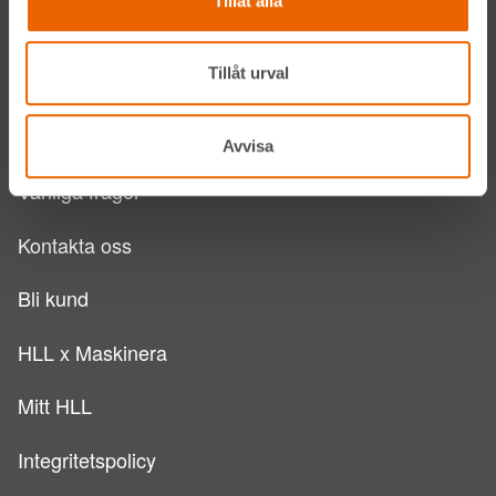
Tillåt alla
HLLÅ! Vår värld
Tillåt urval
Om HLL
Hållbarhet
Avvisa
Vanliga frågor
Kontakta oss
Bli kund
HLL x Maskinera
Mitt HLL
Integritetspolicy