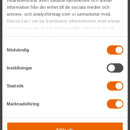
vidarebefordrar även sådana identifierare och annan
information från din enhet till de sociala medier och
annons- och analysföretag som vi samarbetar med.
Alltid nära
Dessa kan i sin tur kombinera informationen med annan
information som du har tillhandahållit eller som de har
Facebook
samlat in när du har använt deras tjänster.
Instagram
Samtyckesval
Nödvändig
LinkedIn
Inställningar
Navigation
Statistik
Våra maskiner
Marknadsföring
Våra depåer
Jobba hos oss