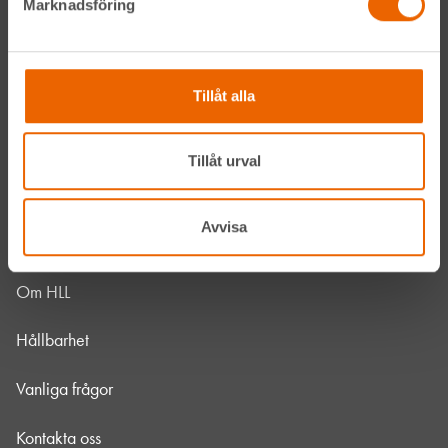
Marknadsföring
Navigation
Våra maskiner
Tillåt alla
Våra depåer
Tillåt urval
Jobba hos oss
Avvisa
HLLÅ! Vår värld
Om HLL
Hållbarhet
Vanliga frågor
Kontakta oss