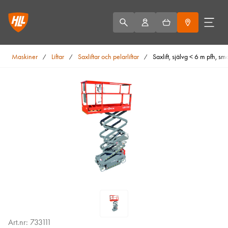
Maskiner
Liftar
Saxliftar och pelarliftar
Saxlift, självg < 6 m pfh, sma
/
/
/
Art.nr: 733111