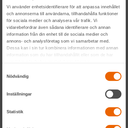
Vi använder enhetsidentifierare för att anpassa innehållet
Varje dag förser vi den svenska bygg- och anläggningsbranschen med
och annonserna till användarna, tillhandahålla funktioner
maskiner
,
liftar
,
bodar och vagnar
– alltid med möjlighet att få dem
för sociala medier och analysera vår trafik. Vi
utkörda till den plats där du behöver dem.
vidarebefordrar även sådana identifierare och annan
Vi gör det med service utöver det vanliga och problemlösning som gör
information från din enhet till de sociala medier och
skillnad. Hos oss handlar mycket om maskiner, men alltid allra mest om
annons- och analysföretag som vi samarbetar med.
människor och relationer. Välkommen in till din närmsta depå!
Dessa kan i sin tur kombinera informationen med annan
information som du har tillhandahållit eller som de har
Kontakta din närmaste depå
samlat in när du har använt deras tjänster.
Samtyckesval
Nödvändig
Alltid nära
Facebook
Inställningar
Instagram
Statistik
LinkedIn