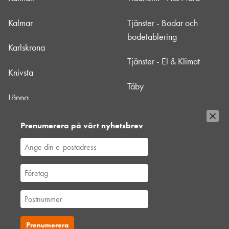
Kalmar
Tjänster - Bodar och
bodetablering
Karlskrona
Tjänster - El & Klimat
Knivsta
Täby
Länna
Uppsala
Mörbylånga - HLL Nära
Prenumerera på vårt nyhetsbrev
Värtan
Nacka
Västberga
Norrtälje