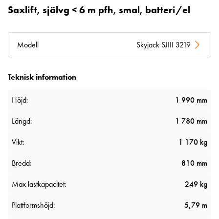
Saxlift, självg < 6 m pfh, smal, batteri/el
Modell
Skyjack SJIII 3219
Teknisk information
Höjd:
1 990 mm
Längd:
1 780 mm
Vikt:
1 170 kg
Bredd:
810 mm
Max lastkapacitet:
249 kg
Plattformshöjd:
5,79 m