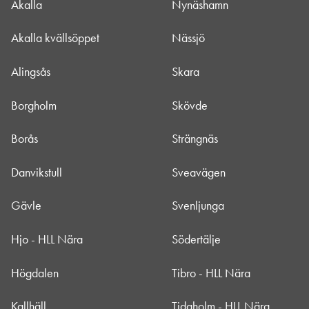
Akalla
Nynäshamn
Akalla kvällsöppet
Nässjö
Alingsås
Skara
Borgholm
Skövde
Borås
Strängnäs
Danvikstull
Sveavägen
Gävle
Svenljunga
Hjo - HLL Nära
Södertälje
Högdalen
Tibro - HLL Nära
Kallhäll
Tidaholm - HLL Nära