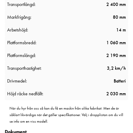
Transportlängd:
2 400 mm
Markfrigång:
80 mm
Arbetshöjd:
14 m
Plattformsbredd:
1 060 mm
Plattformslängd:
2 190 mm
Transporthastighet:
3,2 km/h
Drivmedel:
Batteri
Höjd räcke nedfällt:
2 030 mm
När du hyr från oss så kan du få en maskin från olika fabrikat. Men de är
såklart likvärdiga när det gäller specifikationer. Välj i dropplistan om du vill
se info om en viss modell.
Dokument