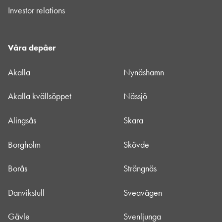
Investor relations
Våra depåer
Akalla
Nynäshamn
Akalla kvällsöppet
Nässjö
Alingsås
Skara
Borgholm
Skövde
Borås
Strängnäs
Danvikstull
Sveavägen
Gävle
Svenljunga