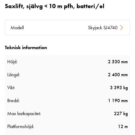
Saxlift, självg < 10 m pfh, batteri/el
Modell
Skyjack SJ4740
Teknisk information
Höjd:
2 530 mm
Längd:
2 400 mm
Vikt:
3 393 kg
Bredd:
1 190 mm
Max lastkapacitet:
227 kg
Plattformshöjd:
12 m