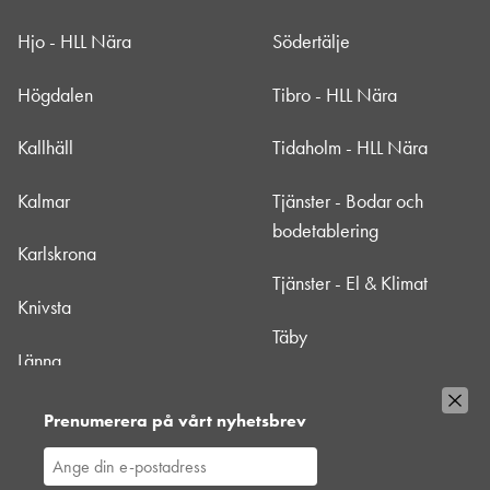
Hjo - HLL Nära
Södertälje
Högdalen
Tibro - HLL Nära
Kallhäll
Tidaholm - HLL Nära
Kalmar
Tjänster - Bodar och
bodetablering
Karlskrona
Tjänster - El & Klimat
Knivsta
Täby
Länna
Uppsala
Mörbylånga - HLL Nära
Prenumerera på vårt nyhetsbrev
Värtan
Nacka