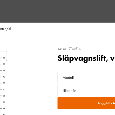
atteri/el
Art.nr: 734514
Släpvagnslift, 
Modell
Tillbehör
Lägg till i