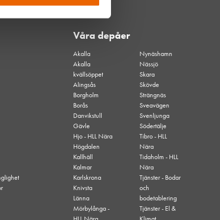
Våra depåer
Akalla
Nynäshamn
Akalla
Nässjö
kvällsöppet
Skara
Alingsås
Skövde
Borgholm
Strängnäs
Borås
Sveavägen
Danvikstull
Svenljunga
Gävle
Södertälje
Hjo - HLL Nära
Tibro - HLL
Högdalen
Nära
Kallhäll
Tidaholm - HLL
Kalmar
Nära
nglighet
Karlskrona
Tjänster - Bodar
or
Knivsta
och
Länna
bodetablering
Mörbylånga -
Tjänster - El &
HLL Nära
Klimat