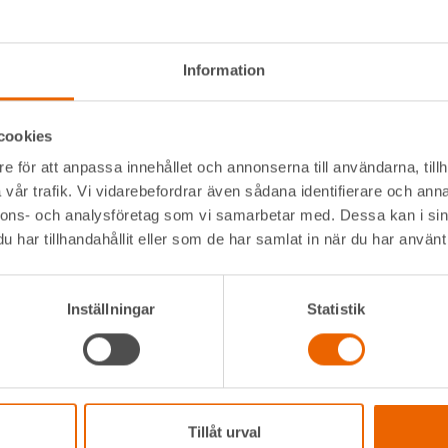
9,1 m
215 kg
Information
14 m
cookies
6 150 mm
e för att anpassa innehållet och annonserna till användarna, tillh
16 m
vår trafik. Vi vidarebefordrar även sådana identifierare och anna
nnons- och analysföretag som vi samarbetar med. Dessa kan i sin
700 mm
har tillhandahållit eller som de har samlat in när du har använt 
1 300 mm
Inställningar
Statistik
Batteri
kvärdiga när det gäller specifikationer.
Tillåt urval