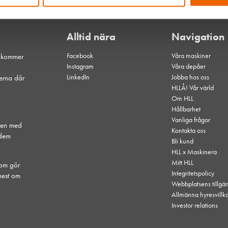
Alltid nära
Navigation
Facebook
Våra maskiner
t kommer
Instagram
Våra depåer
LinkedIn
Jobba hos oss
serna där
HLLÅ! Vår värld
Om HLL
Hållbarhet
Vanliga frågor
hen med
Kontakta oss
 dem
Bli kund
HLL x Maskinera
Mitt HLL
som gör
Integritetspolicy
mest om
Webbplatsens tillgä
Allmänna hyresvillk
Investor relations