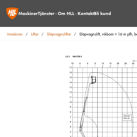
Maskiner
Tjänster
Om HLL
Kontakt
Bli kund
Maskiner
Liftar
Släpvagnsliftar
Släpvagnslift, vikbom < 16 m pfh, b
/
/
/