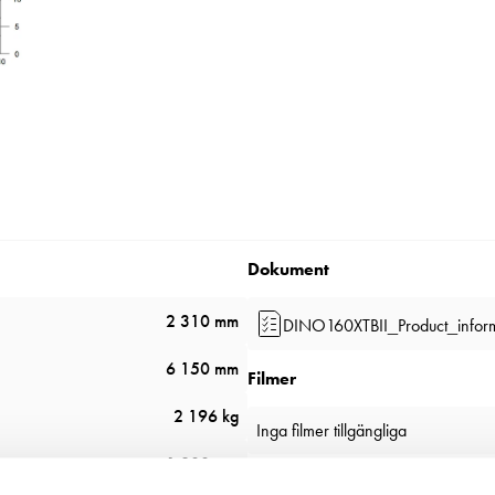
Dokument
2 310 mm
DINO160XTBII_Product_infor
6 150 mm
Filmer
2 196 kg
Inga filmer tillgängliga
1 800 mm