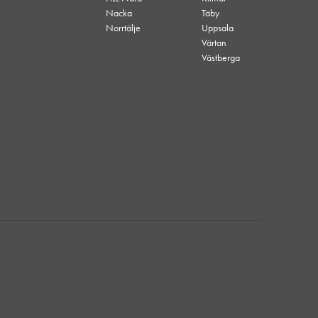
Nacka
Täby
Norrtälje
Uppsala
Värtan
Västberga