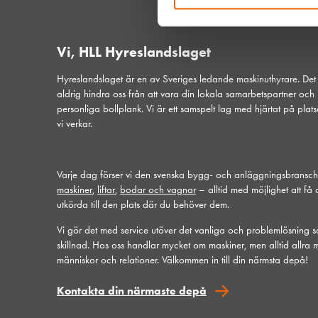
Vi, HLL Hyreslandslaget
Hyreslandslaget är en av Sveriges ledande maskinuthyrare. De
aldrig hindra oss från att vara din lokala samarbetspartner och
personliga bollplank. Vi är ett samspelt lag med hjärtat på plat
vi verkar.
Varje dag förser vi den svenska bygg- och anläggningsbransc
maskiner
,
liftar
,
bodar och vagnar
– alltid med möjlighet att få
utkörda till den plats där du behöver dem.
Vi gör det med service utöver det vanliga och problemlösning 
skillnad. Hos oss handlar mycket om maskiner, men alltid allra 
människor och relationer. Välkommen in till din närmsta depå!
Kontakta din närmaste depå