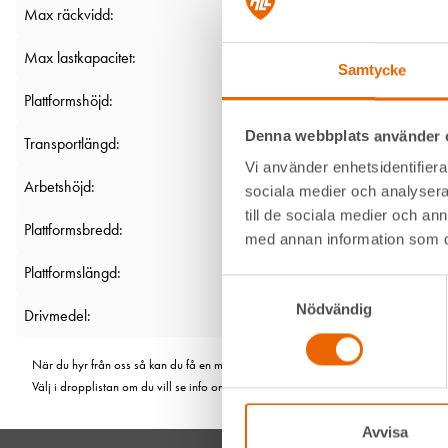
Max räckvidd:
Max lastkapacitet:
Samtycke
Plattformshöjd:
Denna webbplats använder 
Transportlängd:
Vi använder enhetsidentifierar
Arbetshöjd:
sociala medier och analysera 
till de sociala medier och a
Plattformsbredd:
med annan information som du 
Plattformslängd:
Samtyckesval
Nödvändig
Drivmedel:
När du hyr från oss så kan du få en maskin från olika fabrikat. Men de är såklart li
Välj i dropplistan om du vill se info om en viss modell.
Avvisa