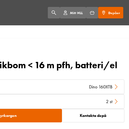
Mitt HLL
Depåer
vikbom < 16 m pfh, batteri/el
Dino 160XTB
2 st
 hyrkorgen
Kontakta depå