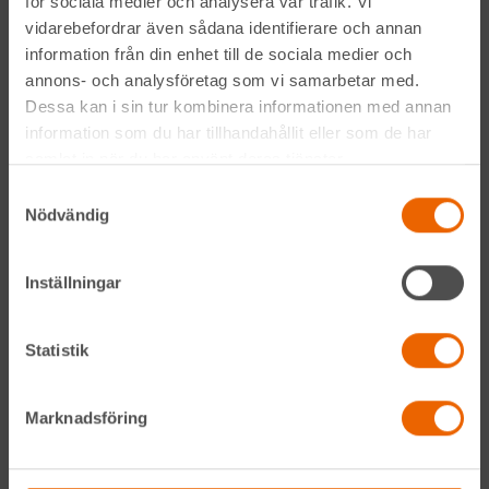
för sociala medier och analysera vår trafik. Vi
vidarebefordrar även sådana identifierare och annan
Genom att anmäla mig till nyhetsbrevet godkänner jag
information från din enhet till de sociala medier och
Hyreslandslagets
integritetspolicy
.
annons- och analysföretag som vi samarbetar med.
Dessa kan i sin tur kombinera informationen med annan
information som du har tillhandahållit eller som de har
Alltid nära
samlat in när du har använt deras tjänster.
Samtyckesval
Facebook
Nödvändig
Instagram
Inställningar
LinkedIn
Statistik
Navigation
Marknadsföring
Våra maskiner