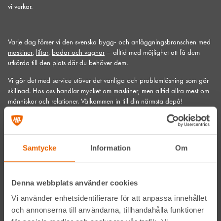
vi verkar.
Varje dag förser vi den svenska bygg- och anläggningsbranschen med
maskiner
,
liftar
,
bodar och vagnar
– alltid med möjlighet att få dem
utkörda till den plats där du behöver dem.
Vi gör det med service utöver det vanliga och problemlösning som gör
skillnad. Hos oss handlar mycket om maskiner, men alltid allra mest om
människor och relationer. Välkommen in till din närmsta depå!
Kontakta din närmaste depå
Samtycke
Information
Om
Prenumerera på vårt nyhetsbrev
Denna webbplats använder cookies
Vi använder enhetsidentifierare för att anpassa innehållet
och annonserna till användarna, tillhandahålla funktioner