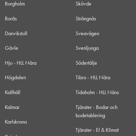
Borgholm
Skövde
Borås
Strängnäs
Danvikstull
Sveavägen
Gävle
Svenljunga
Hjo - HLL Nära
Södertälje
Högdalen
Tibro - HLL Nära
Kallhäll
Tidaholm - HLL Nära
Kalmar
Tjänster - Bodar och
bodetablering
Karlskrona
Tjänster - El & Klimat