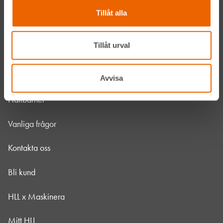
Våra depåer
Tillåt alla
Jobba hos oss
Tillåt urval
HLLÅ! Vår värld
Om HLL
Avvisa
Hållbarhet
Vanliga frågor
Kontakta oss
Bli kund
HLL x Maskinera
Mitt HLL