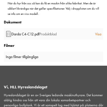
När du hyr från oss så kan du få en maskin från olika fabrikat. Men de är
såklart likvärdiga när det gäller specifikationer. Välj i dropplistan om du vill
se info om en viss modell.
Dokument
Darda C4-C12.pdf
Produktblad
Visa
Filmer
Inga filmer tillgängliga
Vi, HLL Hyreslandslaget
Hyreslandslaget är en av Sveriges ledande maskinuthyrare. Det kommer
aldrig hindra oss från att vara din lokala samarbetspartner och
personliga bollplank. Vi är ett samspelt lag med hjärtat på platserna där