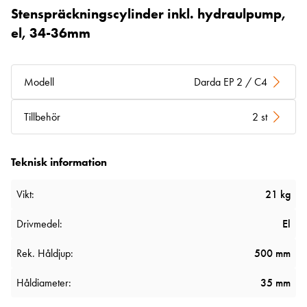
Stenspräckningscylinder inkl. hydraulpump,
el, 34-36mm
Modell
Darda EP 2 / C4
Tillbehör
2 st
Teknisk information
Vikt:
21 kg
Drivmedel:
El
Rek. Håldjup:
500 mm
Håldiameter:
35 mm