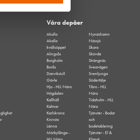
Våra depåer
Akalla
Nynäshamn
Akalla
Nässjö
kvällsöppet
Skara
Alingsås
Skövde
Borgholm
Strängnäs
Borås
Sveavägen
Danvikstull
Svenljunga
Gävle
Södertälje
Hjo - HLL Nära
Tibro - HLL
Högdalen
Nära
Kallhäll
Tidaholm - HLL
Kalmar
Nära
nglighet
Karlskrona
Tjänster - Bodar
or
Knivsta
och
Länna
bodetablering
Mörbylånga -
Tjänster - El &
HLL Nära
Klimat