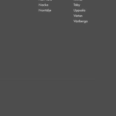
Nacka
Täby
Norrtälje
Uppsala
Värtan
Västberga