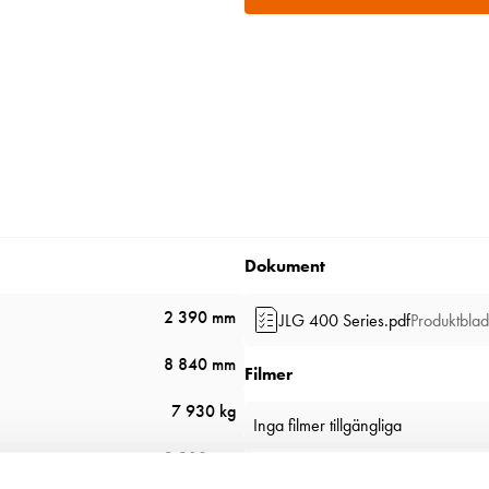
Dokument
2 390 mm
JLG 400 Series.pdf
Produktblad
8 840 mm
Filmer
7 930 kg
Inga filmer tillgängliga
2 310 mm