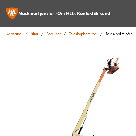
Maskiner
Tjänster
Om HLL
Kontakt
Bli kund
Maskiner
Liftar
Bomliftar
Teleskopbomliftar
Teleskoplift, på hj
/
/
/
/