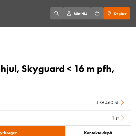
Mitt HLL
Depåer
 hjul, Skyguard < 16 m pfh,
JLG 460 SJ
1 st
 hyrkorgen
Kontakta depå