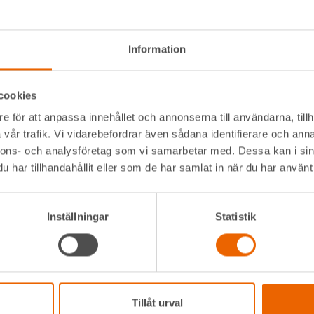
12,72 m
270 kg
Information
14,02 m
cookies
8 840 mm
e för att anpassa innehållet och annonserna till användarna, tillh
16,02 m
vår trafik. Vi vidarebefordrar även sådana identifierare och anna
nnons- och analysföretag som vi samarbetar med. Dessa kan i sin
910 mm
har tillhandahållit eller som de har samlat in när du har använt 
2 440 mm
Inställningar
Statistik
Diesel
kvärdiga när det gäller specifikationer.
Tillåt urval