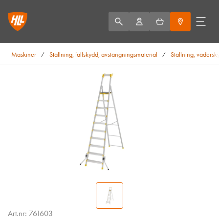
Maskiner
Ställning, fallskydd, avstängningsmaterial
Ställning, vädersk
/
/
Art.nr: 761603