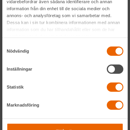
vidarebefordrar även sådana identifierare och annan
Genom att anmäla mig till nyhetsbrevet godkänner jag
Hyreslandslagets
integritetspolicy
.
information från din enhet till de sociala medier och
annons- och analysföretag som vi samarbetar med.
Dessa kan i sin tur kombinera informationen med annan
Alltid nära
information som du har tillhandahållit eller som de har
samlat in när du har använt deras tjänster.
Facebook
Samtyckesval
Nödvändig
Instagram
LinkedIn
Inställningar
Statistik
Navigation
Våra maskiner
Marknadsföring
Våra depåer