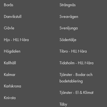
Borås
Strängnäs
Danvikstull
Sveavägen
Gävle
Svenljunga
Hjo - HLL Nära
Södertälje
Högdalen
Tibro - HLL Nära
Kallhäll
Tidaholm - HLL Nära
Kalmar
Tjänster - Bodar och
bodetablering
Karlskrona
Tjänster - El & Klimat
Knivsta
Täby