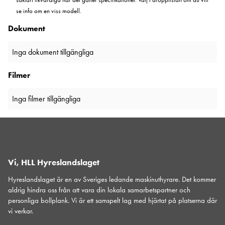
se info om en viss modell.
Dokument
Inga dokument tillgängliga
Filmer
Inga filmer tillgängliga
Vi, HLL Hyreslandslaget
Hyreslandslaget är en av Sveriges ledande maskinuthyrare. Det kommer
aldrig hindra oss från att vara din lokala samarbetspartner och
personliga bollplank. Vi är ett samspelt lag med hjärtat på platserna där
vi verkar.