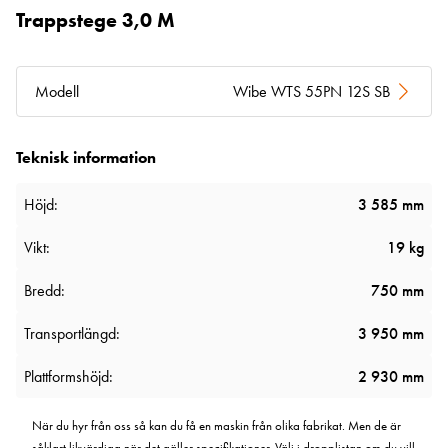
Trappstege 3,0 M
Modell
Wibe WTS 55PN 12S SB
Teknisk information
Höjd:
3 585 mm
Vikt:
19 kg
Bredd:
750 mm
Transportlängd:
3 950 mm
Plattformshöjd:
2 930 mm
När du hyr från oss så kan du få en maskin från olika fabrikat. Men de är
såklart likvärdiga när det gäller specifikationer. Välj i dropplistan om du vill