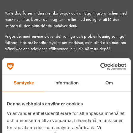
Varje dag förser vi den svenska bygg- och anläggningsbranschen med
maskiner
,
liftar
,
bodar och vagnar
– alltid med möjlighet att få dem
utkörda till den plats där du behöver dem.
Vi gör det med service utöver det vanliga och problemlösning som gör
skillnad. Hos oss handlar mycket om maskiner, men alltid allra mest om
människor och relationer. Välkommen in till din närmsta depå!
Kontakta din närmaste depå
Prenumerera på vårt nyhetsbrev
Samtycke
Information
Om
Denna webbplats använder cookies
Vi använder enhetsidentifierare för att anpassa innehållet
och annonserna till användarna, tillhandahålla funktioner
för sociala medier och analysera vår trafik. Vi