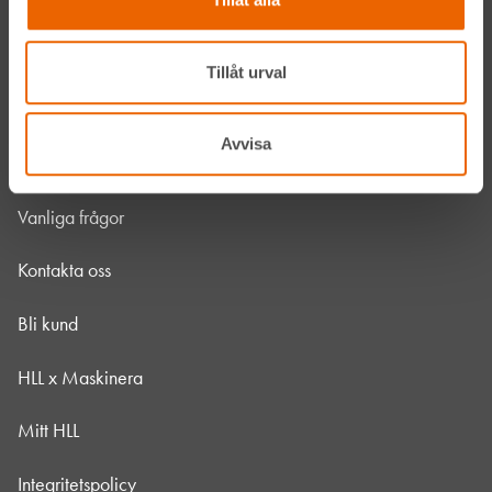
Jobba hos oss
HLLÅ! Vår värld
Tillåt urval
Om HLL
Avvisa
Hållbarhet
Vanliga frågor
Kontakta oss
Bli kund
HLL x Maskinera
Mitt HLL
Integritetspolicy