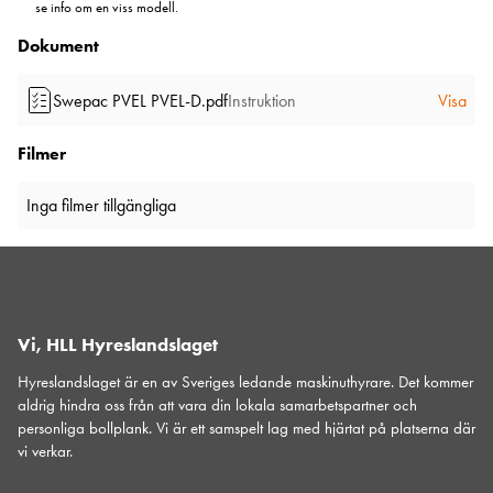
se info om en viss modell.
Dokument
Swepac PVEL PVEL-D.pdf
Instruktion
Visa
Filmer
Inga filmer tillgängliga
Vi, HLL Hyreslandslaget
Hyreslandslaget är en av Sveriges ledande maskinuthyrare. Det kommer
aldrig hindra oss från att vara din lokala samarbetspartner och
personliga bollplank. Vi är ett samspelt lag med hjärtat på platserna där
vi verkar.