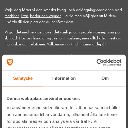
Varje dag förser vi den svenska bygg- och anläggningsbranschen med
maskiner
,
liftar
,
bodar och vagnar
– alltid med möjlighet att få dem
utkörda till den plats där du behöver dem.
Vi gör det med service utöver det vanliga och problemlösning som gör
skillnad. Hos oss handlar mycket om maskiner, men alltid allra mest om
människor och relationer. Välkommen in till din närmsta depå!
Kontakta din närmaste depå
Prenumerera på vårt nyhetsbrev
Samtycke
Information
Om
Denna webbplats använder cookies
Vi använder enhetsidentifierare för att anpassa innehållet
och annonserna till användarna, tillhandahålla funktioner
för sociala medier och analysera vår trafik. Vi
Genom att anmäla mig till nyhetsbrevet godkänner jag