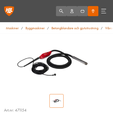
Maskiner
Byggmaskiner
Betongblandare och gjututrustning
Vibro
/
/
/
Art.nr: 471154