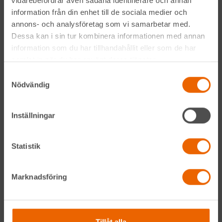
vidarebefordrar även sådana identifierare och annan
Hyreslandslagets
integritetspolicy
.
information från din enhet till de sociala medier och
annons- och analysföretag som vi samarbetar med.
Dessa kan i sin tur kombinera informationen med annan
Alltid nära
information som du har tillhandahållit eller som de har
samlat in när du har använt deras tjänster.
Facebook
Samtyckesval
Nödvändig
Instagram
LinkedIn
Inställningar
Statistik
Navigation
Våra maskiner
Marknadsföring
Våra depåer
Tillåt alla