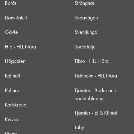
Borås
Strängnäs
Danvikstull
Sveavägen
Gävle
Svenljunga
Hjo - HLL Nära
Södertälje
Högdalen
Tibro - HLL Nära
Kallhäll
Tidaholm - HLL Nära
Kalmar
Tjänster - Bodar och
bodetablering
Karlskrona
Tjänster - El & Klimat
Knivsta
Täby
Länna