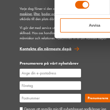
Varje dag förser vi den svenska bygg- och anläggningsbransc
maskiner
,
liftar
,
bodar och vagnar
– alltid med möjlighet att få
utkörda till den plats där du behöver dem.
Avvisa
Vi gör det med service utöver det vanliga och problemlösning 
skillnad. Hos oss handlar mycket om maskiner, men alltid allra 
människor och relationer. Välkommen in till din närmsta depå!
Kontakta din närmaste depå
Prenumerera på vårt nyhetsbrev
Genom att anmäla mig till nyhetsbrevet godkänner jag