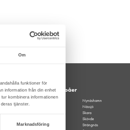
Om
andahålla funktioner för
Våra depåer
n information från din enhet
 tur kombinera informationen
Akalla
Nynäshamn
deras tjänster.
Akalla
Nässjö
kvällsöppet
Skara
Alingsås
Skövde
Marknadsföring
Borgholm
Strängnäs