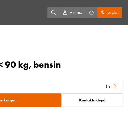
Mitt HLL
Depåer
< 90 kg, bensin
1 st
 hyrkorgen
Kontakta depå