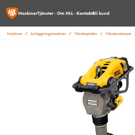
Maskiner
Tjänster
Om HLL
Kontakt
Bli kund
Maskiner
Anläggningsmaskiner
Vibratorplattor
Vibratorstampar
/
/
/