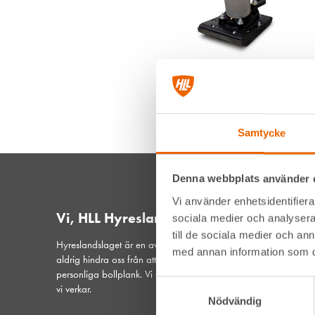
Samtycke
Denna webbplats använder 
Vi använder enhetsidentifierar
Vi, HLL Hyreslandslaget
sociala medier och analysera 
till de sociala medier och a
Hyreslandslaget är en av Sveriges ledande maskinuthyrare. De
med annan information som du 
aldrig hindra oss från att vara din lokala samarbetspartner och
personliga bollplank. Vi är ett samspelt lag med hjärtat på plat
Samtyckesval
vi verkar.
Nödvändig