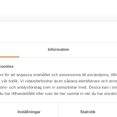
Information
cookies
e för att anpassa innehållet och annonserna till användarna, tillh
Alltid nära
Navigation
vår trafik. Vi vidarebefordrar även sådana identifierare och anna
nnons- och analysföretag som vi samarbetar med. Dessa kan i sin
Facebook
Våra maskiner
t kommer
har tillhandahållit eller som de har samlat in när du har använt 
Instagram
Våra depåer
LinkedIn
Jobba hos oss
serna där
HLLÅ! Vår värld
Inställningar
Statistik
Om HLL