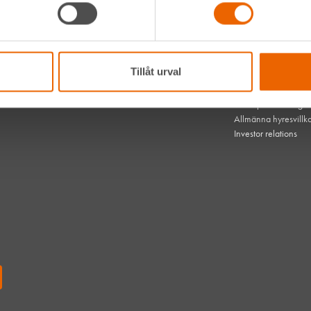
Hållbarhet
Vanliga frågor
hen med
Kontakta oss
 dem
Bli kund
HLL x Maskinera
Tillåt urval
Mitt HLL
som gör
Integritetspolicy
mest om
Webbplatsens tillgä
Allmänna hyresvillk
Investor relations