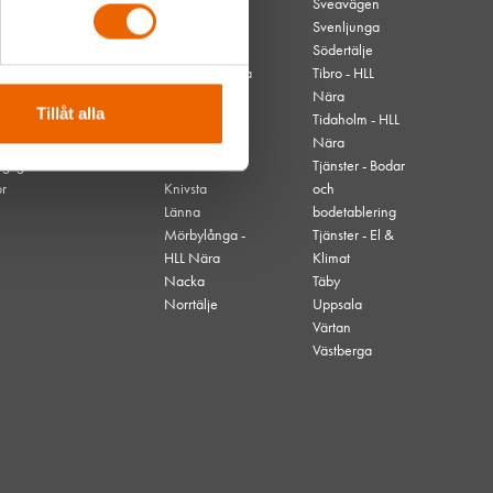
Borås
Sveavägen
Danvikstull
Svenljunga
Gävle
Södertälje
Hjo - HLL Nära
Tibro - HLL
Högdalen
Nära
Tillåt alla
Kallhäll
Tidaholm - HLL
Kalmar
Nära
nglighet
Karlskrona
Tjänster - Bodar
or
Knivsta
och
Länna
bodetablering
Mörbylånga -
Tjänster - El &
HLL Nära
Klimat
Nacka
Täby
Norrtälje
Uppsala
Värtan
Västberga