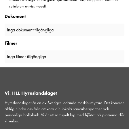
se info om en viss modell.
Dokument
Inga dokument tillgängliga
Filmer
Inga filmer tillgängliga
Vi, HLL Hyreslandslaget
Hyreslandslaget är en av Sveriges ledande maskinuthyrare. Det kommer
aldrig hindra oss från att vara din lokala samarbetspartner och
personliga bollplank. Vi är ett samspelt lag med hjärtat på platserna där
vi verkar.