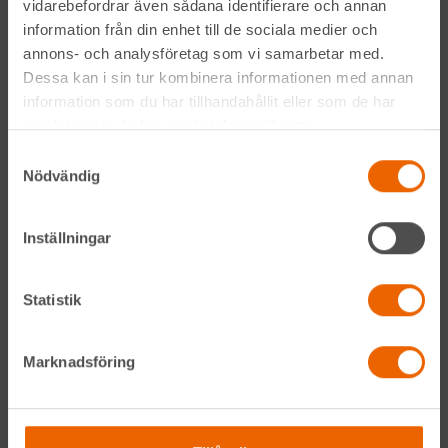
vidarebefordrar även sådana identifierare och annan
Genom att anmäla mig till nyhetsbrevet godkänner jag
Hyreslandslagets
integritetspolicy
.
information från din enhet till de sociala medier och
annons- och analysföretag som vi samarbetar med.
Dessa kan i sin tur kombinera informationen med annan
Alltid nära
information som du har tillhandahållit eller som de har
samlat in när du har använt deras tjänster.
Facebook
Samtyckesval
Nödvändig
Instagram
LinkedIn
Inställningar
Statistik
Navigation
Våra maskiner
Marknadsföring
Våra depåer