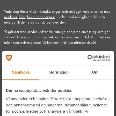
Varje dag förser vi den svenska bygg- och anläggningsbranschen med
maskiner
,
liftar
,
bodar och vagnar
– alltid med möjlighet att få dem
utkörda till den plats där du behöver dem.
Vi gör det med service utöver det vanliga och problemlösning som gör
skillnad. Hos oss handlar mycket om maskiner, men alltid allra mest om
människor och relationer. Välkommen in till din närmsta depå!
Kontakta din närmaste depå
Prenumerera på vårt nyhetsbrev
Samtycke
Information
Om
Denna webbplats använder cookies
Vi använder enhetsidentifierare för att anpassa innehållet
och annonserna till användarna, tillhandahålla funktioner
för sociala medier och analysera vår trafik. Vi