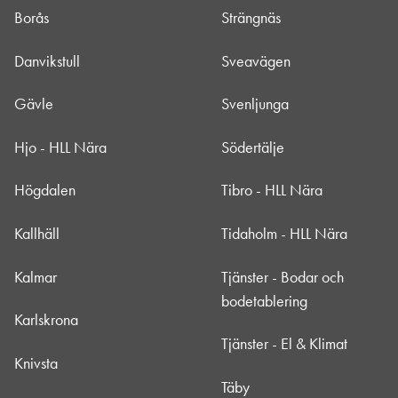
Borås
Strängnäs
Danvikstull
Sveavägen
Gävle
Svenljunga
Hjo - HLL Nära
Södertälje
Högdalen
Tibro - HLL Nära
Kallhäll
Tidaholm - HLL Nära
Kalmar
Tjänster - Bodar och
bodetablering
Karlskrona
Tjänster - El & Klimat
Knivsta
Täby