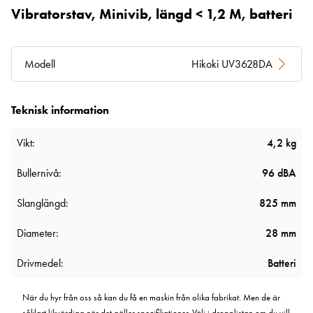
Vibratorstav, Minivib, längd < 1,2 M, batteri
Modell
Hikoki UV3628DA
Teknisk information
Vikt:
4,2 kg
Bullernivå:
96 dBA
Slanglängd:
825 mm
Diameter:
28 mm
Drivmedel:
Batteri
När du hyr från oss så kan du få en maskin från olika fabrikat. Men de är
såklart likvärdiga när det gäller specifikationer. Välj i dropplistan om du vill