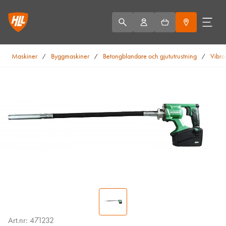
Maskiner
Byggmaskiner
Betongblandare och gjututrustning
Vibro
/
/
/
Art.nr: 471232