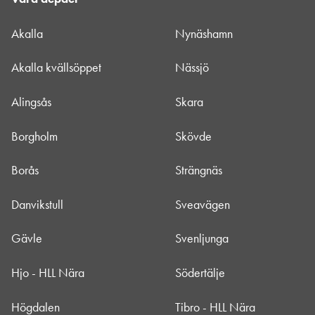
Akalla
Nynäshamn
Akalla kvällsöppet
Nässjö
Alingsås
Skara
Borgholm
Skövde
Borås
Strängnäs
Danvikstull
Sveavägen
Gävle
Svenljunga
Hjo - HLL Nära
Södertälje
Högdalen
Tibro - HLL Nära