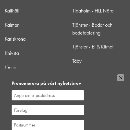
Kallhäll
Tidaholm - HLL Nära
Kalmar
Tjänster - Bodar och
bodetablering
Karlskrona
Tjänster - El & Klimat
Knivsta
Täby
Länna
Uppsala
Mörbylånga - HLL Nära
Prenumerera på vårt nyhetsbrev
Värtan
Nacka
Västberga
Norrtälje