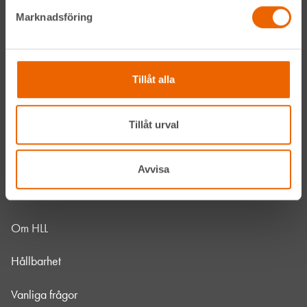
LinkedIn
Marknadsföring
Navigation
Tillåt alla
Våra maskiner
Tillåt urval
Våra depåer
Jobba hos oss
Avvisa
HLLÅ! Vår värld
Om HLL
Hållbarhet
Vanliga frågor