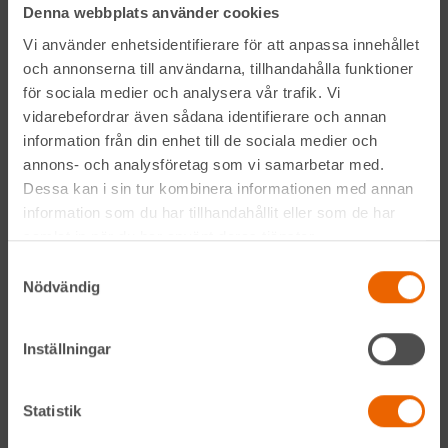
vi verkar.
Denna webbplats använder cookies
Vi använder enhetsidentifierare för att anpassa innehållet
och annonserna till användarna, tillhandahålla funktioner
Varje dag förser vi den svenska bygg- och anläggningsbranschen med
för sociala medier och analysera vår trafik. Vi
maskiner
,
liftar
,
bodar och vagnar
– alltid med möjlighet att få dem
vidarebefordrar även sådana identifierare och annan
utkörda till den plats där du behöver dem.
information från din enhet till de sociala medier och
Vi gör det med service utöver det vanliga och problemlösning som gör
annons- och analysföretag som vi samarbetar med.
skillnad. Hos oss handlar mycket om maskiner, men alltid allra mest om
Dessa kan i sin tur kombinera informationen med annan
människor och relationer. Välkommen in till din närmsta depå!
information som du har tillhandahållit eller som de har
samlat in när du har använt deras tjänster.
Kontakta din närmaste depå
Samtyckesval
Nödvändig
Alltid nära
Inställningar
Facebook
Instagram
Statistik