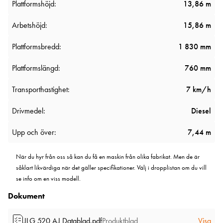
Plattformshöjd:
13,86 m
Arbetshöjd:
15,86 m
Plattformsbredd:
1 830 mm
Plattformslängd:
760 mm
Transporthastighet:
7 km/h
Drivmedel:
Diesel
Upp och över:
7,44 m
När du hyr från oss så kan du få en maskin från olika fabrikat. Men de är
såklart likvärdiga när det gäller specifikationer. Välj i dropplistan om du vill
se info om en viss modell.
Dokument
JLG 520 AJ Datablad.pdf
Produktblad
Visa