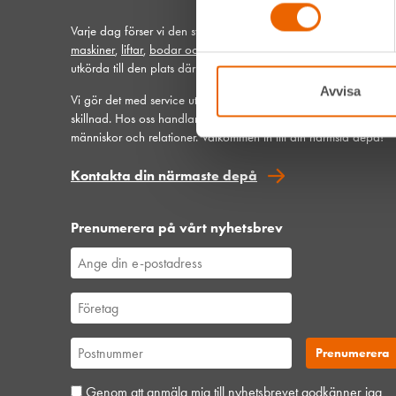
Varje dag förser vi den svenska bygg- och anläggningsbransc
maskiner
,
liftar
,
bodar och vagnar
– alltid med möjlighet att få
utkörda till den plats där du behöver dem.
Avvisa
Vi gör det med service utöver det vanliga och problemlösning 
skillnad. Hos oss handlar mycket om maskiner, men alltid allra 
människor och relationer. Välkommen in till din närmsta depå!
Kontakta din närmaste depå
Prenumerera på vårt nyhetsbrev
Genom att anmäla mig till nyhetsbrevet godkänner jag