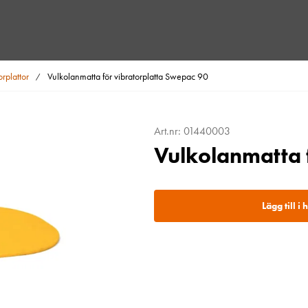
orplattor
Vulkolanmatta för vibratorplatta Swepac 90
/
Art.nr: 01440003
Vulkolanmatta 
Lägg till i