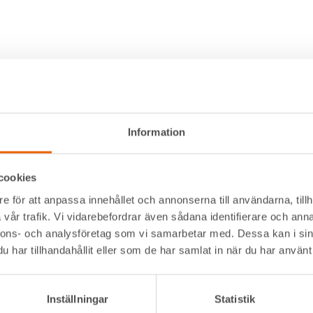
Information
cookies
e för att anpassa innehållet och annonserna till användarna, tillh
Alltid nära
Navigation
vår trafik. Vi vidarebefordrar även sådana identifierare och anna
nnons- och analysföretag som vi samarbetar med. Dessa kan i sin
Facebook
Våra maskiner
t kommer
har tillhandahållit eller som de har samlat in när du har använt 
Instagram
Våra depåer
LinkedIn
Jobba hos oss
serna där
HLLÅ! Vår värld
Inställningar
Statistik
Om HLL