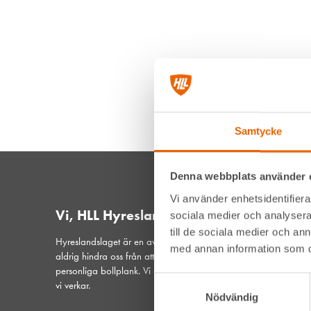
Samtycke
Denna webbplats använder 
Vi använder enhetsidentifierar
Vi, HLL Hyreslandslaget
sociala medier och analysera 
till de sociala medier och a
Hyreslandslaget är en av Sveriges ledande maskinuthyrare. De
med annan information som du 
aldrig hindra oss från att vara din lokala samarbetspartner och
personliga bollplank. Vi är ett samspelt lag med hjärtat på plat
Samtyckesval
vi verkar.
Nödvändig