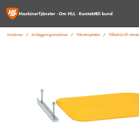
Maskiner
Tjänster
Om HLL
Kontakt
Bli kund
Maskiner
Anläggningsmaskiner
Vibratorplattor
Tillbehör till vibrat
/
/
/