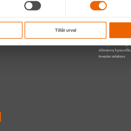
Hållbarhet
Vanliga frågor
hen med
Kontakta oss
 dem
Bli kund
HLL x Maskinera
Tillåt urval
Mitt HLL
som gör
Integritetspolicy
mest om
Webbplatsens tillgä
Allmänna hyresvillk
Investor relations