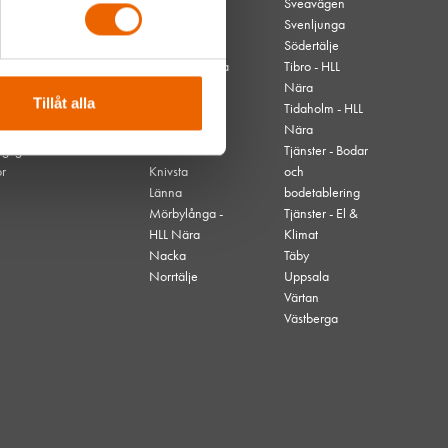
Borås
Sveavägen
Danvikstull
Svenljunga
Gävle
Södertälje
Hjo - HLL Nära
Tibro - HLL
Högdalen
Nära
Tillåt alla
Kallhäll
Tidaholm - HLL
Kalmar
Nära
nglighet
Karlskrona
Tjänster - Bodar
or
Knivsta
och
Länna
bodetablering
Mörbylånga -
Tjänster - El &
HLL Nära
Klimat
Nacka
Täby
Norrtälje
Uppsala
Värtan
Västberga