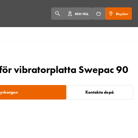
Mitt HLL
Depåer
för vibratorplatta Swepac 90
 hyrkorgen
Kontakta depå