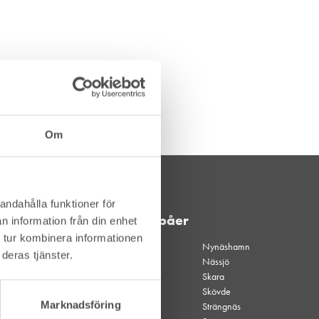
Om
andahålla funktioner för
Våra depåer
n information från din enhet
 tur kombinera informationen
Akalla
Nynäshamn
deras tjänster.
Akalla
Nässjö
kvällsöppet
Skara
Alingsås
Skövde
Marknadsföring
Borgholm
Strängnäs