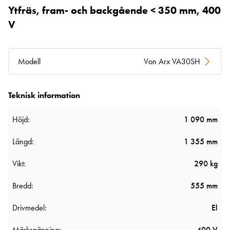
Ytfräs, fram- och backgående < 350 mm, 400
V
Modell
Von Arx VA30SH
Teknisk information
Höjd:
1 090 mm
Längd:
1 355 mm
Vikt:
290 kg
Bredd:
555 mm
Drivmedel:
El
Märkspänning:
400 V