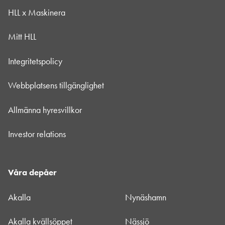
HLL x Maskinera
Mitt HLL
Integritetspolicy
Webbplatsens tillgänglighet
Allmänna hyresvillkor
Investor relations
Våra depåer
Akalla
Nynäshamn
Akalla kvällsöppet
Nässjö