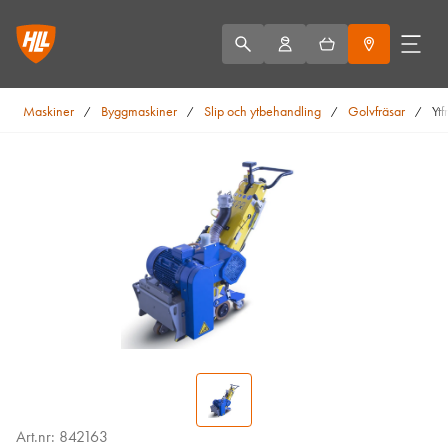
Maskiner
Byggmaskiner
Slip och ytbehandling
Golvfräsar
Yt
/
/
/
/
Art.nr: 842163