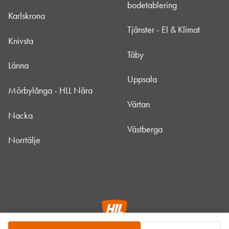
bodetablering
Karlskrona
Tjänster - El & Klimat
Knivsta
Täby
Länna
Uppsala
Mörbylånga - HLL Nära
Värtan
Nacka
Västberga
Norrtälje