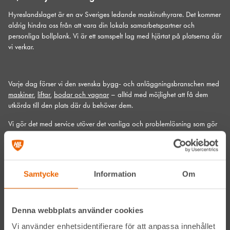
Hyreslandslaget är en av Sveriges ledande maskinuthyrare. Det kommer
aldrig hindra oss från att vara din lokala samarbetspartner och
personliga bollplank. Vi är ett samspelt lag med hjärtat på platserna där
vi verkar.
Varje dag förser vi den svenska bygg- och anläggningsbranschen med
maskiner
,
liftar
,
bodar och vagnar
– alltid med möjlighet att få dem
utkörda till den plats där du behöver dem.
Vi gör det med service utöver det vanliga och problemlösning som gör
skillnad. Hos oss handlar mycket om maskiner, men alltid allra mest om
människor och relationer. Välkommen in till din närmsta depå!
Kontakta din närmaste depå
Samtycke
Information
Om
Prenumerera på vårt nyhetsbrev
Denna webbplats använder cookies
Vi använder enhetsidentifierare för att anpassa innehållet