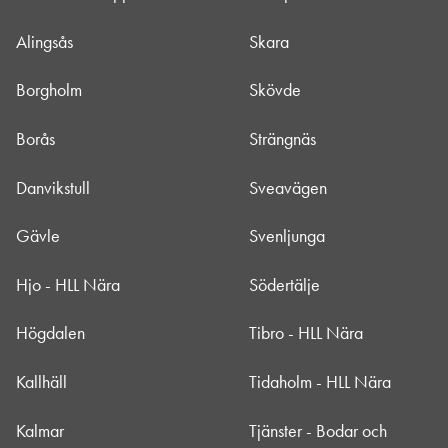
Alingsås
Skara
Borgholm
Skövde
Borås
Strängnäs
Danvikstull
Sveavägen
Gävle
Svenljunga
Hjo - HLL Nära
Södertälje
Högdalen
Tibro - HLL Nära
Kallhäll
Tidaholm - HLL Nära
Kalmar
Tjänster - Bodar och