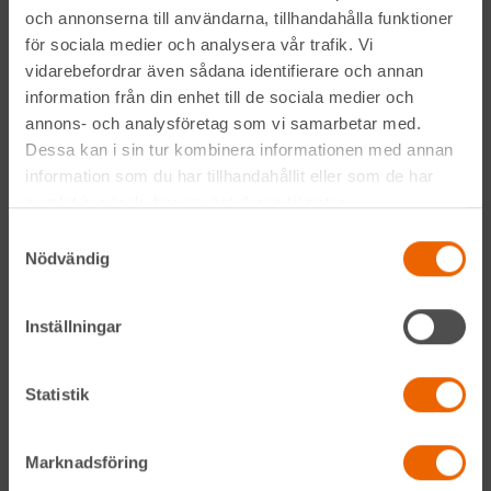
och annonserna till användarna, tillhandahålla funktioner
för sociala medier och analysera vår trafik. Vi
vidarebefordrar även sådana identifierare och annan
information från din enhet till de sociala medier och
annons- och analysföretag som vi samarbetar med.
Genom att anmäla mig till nyhetsbrevet godkänner jag
Dessa kan i sin tur kombinera informationen med annan
Hyreslandslagets
integritetspolicy
.
information som du har tillhandahållit eller som de har
samlat in när du har använt deras tjänster.
Alltid nära
Samtyckesval
Nödvändig
Facebook
Inställningar
Instagram
LinkedIn
Statistik
Marknadsföring
Navigation