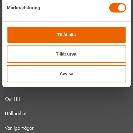
LinkedIn
Marknadsföring
Navigation
Tillåt alla
Våra maskiner
Tillåt urval
Våra depåer
Jobba hos oss
Avvisa
HLLÅ! Vår värld
Om HLL
Hållbarhet
Vanliga frågor