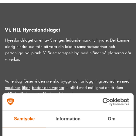
Vi, HLL Hyreslandslaget
Hyreslandslaget är en av Sveriges ledande maskinuthyrare. Det kommer
aldrig hindra oss från att vara din lokala samarbetspartner och
personliga bollplank. Vi är ett samspelt lag med hjärtat på platserna där
vi verkar.
Varje dag förser vi den svenska bygg- och anläggningsbranschen med
maskiner
,
liftar
,
bodar och vagnar
– alltid med möjlighet att få dem
utkörda till den plats där du behöver dem.
Vi gör det med service utöver det vanliga och problemlösning som gör
skillnad. Hos oss handlar mycket om maskiner, men alltid allra mest om
människor och relationer. Välkommen in till din närmsta depå!
Samtycke
Information
Om
Kontakta din närmaste depå