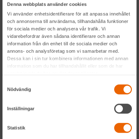
Denna webbplats använder cookies
Prenumerera på vårt nyhetsbrev
Vi använder enhetsidentifierare för att anpassa innehållet
och annonserna till användarna, tillhandahålla funktioner
för sociala medier och analysera vår trafik. Vi
vidarebefordrar även sådana identifierare och annan
information från din enhet till de sociala medier och
annons- och analysföretag som vi samarbetar med.
Dessa kan i sin tur kombinera informationen med annan
information som du har tillhandahållit eller som de har
Genom att anmäla mig till nyhetsbrevet godkänner jag
samlat in när du har använt deras tjänster.
Hyreslandslagets
integritetspolicy
.
Samtyckesval
Nödvändig
Alltid nära
Inställningar
Facebook
Instagram
Statistik