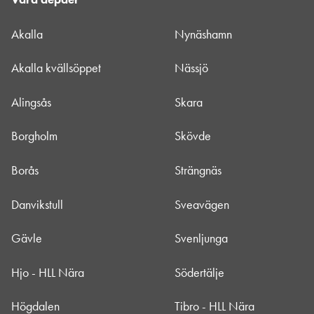
Akalla
Nynäshamn
Akalla kvällsöppet
Nässjö
Alingsås
Skara
Borgholm
Skövde
Borås
Strängnäs
Danvikstull
Sveavägen
Gävle
Svenljunga
Hjo - HLL Nära
Södertälje
Högdalen
Tibro - HLL Nära