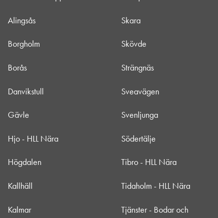
Alingsås
Skara
Borgholm
Skövde
Borås
Strängnäs
Danvikstull
Sveavägen
Gävle
Svenljunga
Hjo - HLL Nära
Södertälje
Högdalen
Tibro - HLL Nära
Kallhäll
Tidaholm - HLL Nära
Kalmar
Tjänster - Bodar och