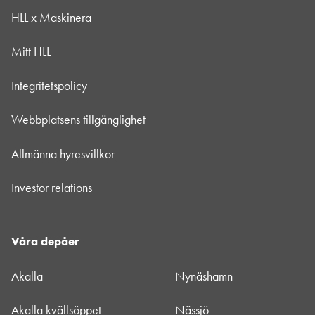
HLL x Maskinera
Mitt HLL
Integritetspolicy
Webbplatsens tillgänglighet
Allmänna hyresvillkor
Investor relations
Våra depåer
Akalla
Nynäshamn
Akalla kvällsöppet
Nässjö