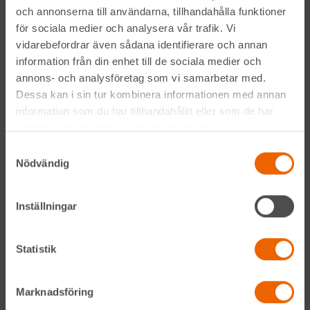
och annonserna till användarna, tillhandahålla funktioner
för sociala medier och analysera vår trafik. Vi
vidarebefordrar även sådana identifierare och annan
information från din enhet till de sociala medier och
annons- och analysföretag som vi samarbetar med.
Genom att anmäla mig till nyhetsbrevet godkänner jag
Dessa kan i sin tur kombinera informationen med annan
Hyreslandslagets
integritetspolicy
.
information som du har tillhandahållit eller som de har
samlat in när du har använt deras tjänster.
Alltid nära
Samtyckesval
Nödvändig
Facebook
Inställningar
Instagram
LinkedIn
Statistik
Marknadsföring
Navigation