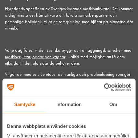
Hyreslandslaget är en av Sveriges ledande maskinuthyrare. Det kommer
aldrig hindra oss från att vara din lokala samarbetspartner och
personliga bollplank. Vi är ett samspelt lag med hjärtat på platserna där
vi verkar.
Varje dag förser vi den svenska bygg- och anläggningsbranschen med
maskiner
,
liftar
,
bodar och vagnar
– alltid med möjlighet att få dem
utkörda till den plats där du behöver dem.
Vi gör det med service utöver det vanliga och problemlösning som gör
skillnad. Hos oss handlar mycket om maskiner, men alltid allra mest om
människor och relationer. Välkommen in till din närmsta depå!
Kontakta din närmaste depå
Samtycke
Information
Om
Prenumerera på vårt nyhetsbrev
Denna webbplats använder cookies
Vi använder enhetsidentifierare för att anpassa innehållet