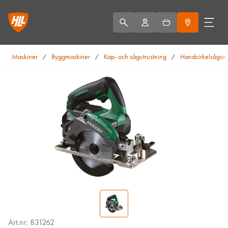
Maskiner
Byggmaskiner
Kap- och sågutrustning
Handcirkelsågar
/
/
/
Art.nr: 831262