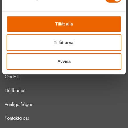
Navigation
Våra maskiner
Tillåt alla
Våra depåer
Tillåt urval
Jobba hos oss
Avvisa
HLLÅ! Vår värld
Om HLL
Hållbarhet
Vanliga frågor
Kontakta oss