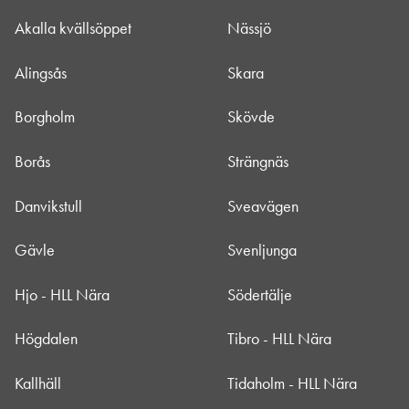
Akalla kvällsöppet
Nässjö
Alingsås
Skara
Borgholm
Skövde
Borås
Strängnäs
Danvikstull
Sveavägen
Gävle
Svenljunga
Hjo - HLL Nära
Södertälje
Högdalen
Tibro - HLL Nära
Kallhäll
Tidaholm - HLL Nära