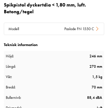
Spikpistol dyckertdia < 1,80 mm, luft.
Betong/tegel
Modell
Paslode FN 1550 C
Teknisk information
Höjd:
246 mm
Längd:
270 mm
Vikt:
1,5 kg
Bredd:
70 mm
Bullernivå:
88,4 dBA
Drivmedel:
Luft