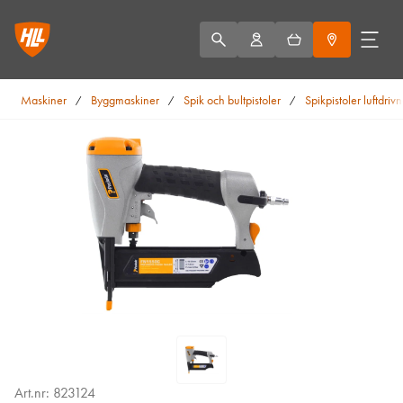
Maskiner
Byggmaskiner
Spik och bultpistoler
Spikpistoler luftdriv
/
/
/
Art.nr: 823124