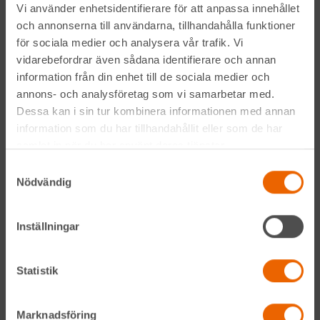
Vi använder enhetsidentifierare för att anpassa innehållet
och annonserna till användarna, tillhandahålla funktioner
för sociala medier och analysera vår trafik. Vi
vidarebefordrar även sådana identifierare och annan
information från din enhet till de sociala medier och
annons- och analysföretag som vi samarbetar med.
Dessa kan i sin tur kombinera informationen med annan
Genom att anmäla mig till nyhetsbrevet godkänner jag
information som du har tillhandahållit eller som de har
Hyreslandslagets
integritetspolicy
.
samlat in när du har använt deras tjänster.
Samtyckesval
Alltid nära
Nödvändig
Facebook
Inställningar
Instagram
Statistik
LinkedIn
Marknadsföring