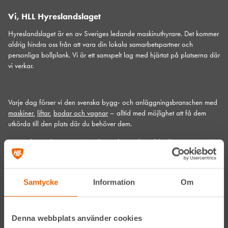
Vi, HLL Hyreslandslaget
Hyreslandslaget är en av Sveriges ledande maskinuthyrare. Det kommer
aldrig hindra oss från att vara din lokala samarbetspartner och
personliga bollplank. Vi är ett samspelt lag med hjärtat på platserna där
vi verkar.
Varje dag förser vi den svenska bygg- och anläggningsbranschen med
maskiner
,
liftar
,
bodar och vagnar
– alltid med möjlighet att få dem
utkörda till den plats där du behöver dem.
Vi gör det med service utöver det vanliga och problemlösning som gör
skillnad. Hos oss handlar mycket om maskiner, men alltid allra mest om
människor och relationer. Välkommen in till din närmsta depå!
Samtycke
Information
Om
Kontakta din närmaste depå
Prenumerera på vårt nyhetsbrev
Denna webbplats använder cookies